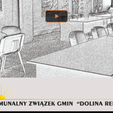
Odtwórz
wideo