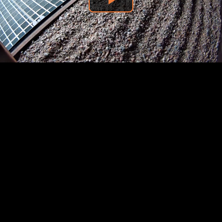
Odtwórz
wideo