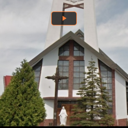
Odtwórz
wideo