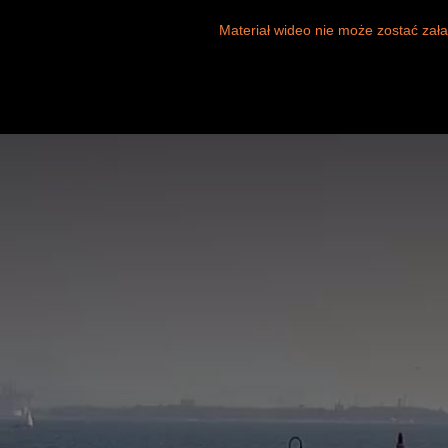
This
is
Materiał wideo nie może zostać zała
a
modal
window.