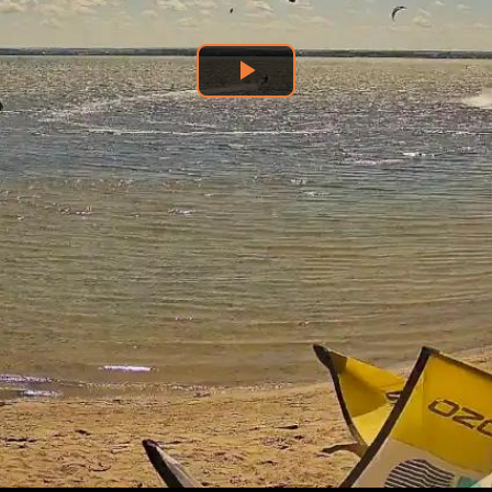
Odtwórz
wideo