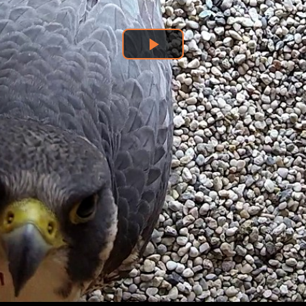
Odtwarzaj
wideo