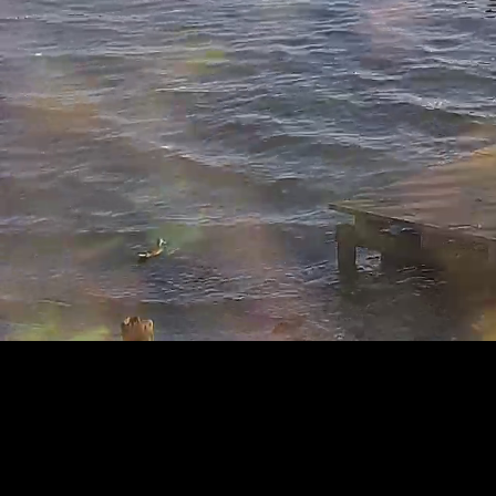
Typ
Wyłącz
wyciszenie
strumienia